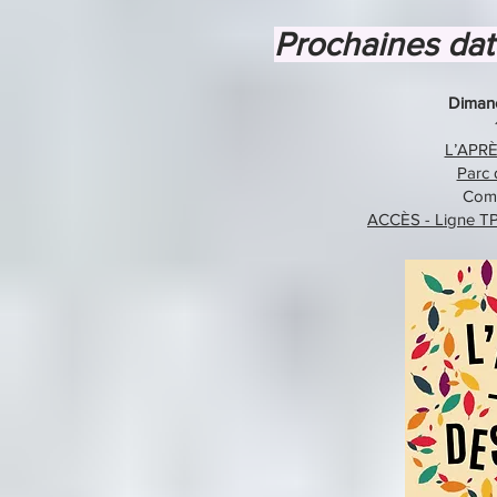
Prochaines da
Diman
L’APRÈ
Parc 
Comm
ACCÈS - Ligne TPG