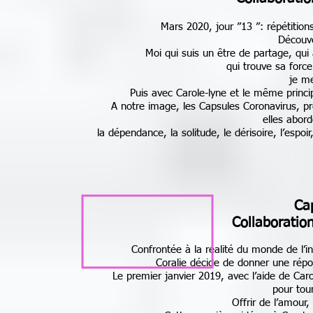
Mars 2020, jour ”13 ”: répétition
Découve
Moi qui suis un être de partage, qui
qui trouve sa force
je m
Puis avec Carole-lyne et le même princi
A notre image, les Capsules Coronavirus, pro
elles abor
la dépendance, la solitude, le dérisoire, l’espo
Ca
Collaboratio
Confrontée à la réalité du monde de l’inf
Coralie décide de donner une rép
Le premier janvier 2019, avec l’aide de Caro
pour tou
Offrir de l’amour