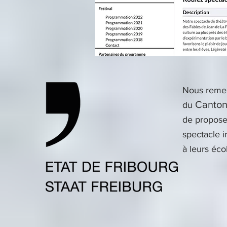
Nous remer
Canton
du
de propose
spectacle i
à leurs éco