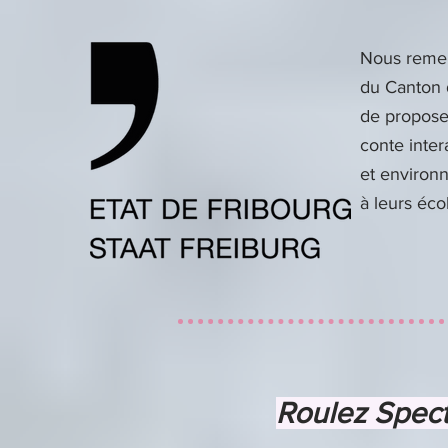
Nous
reme
du Canton 
de propos
conte intera
et
environ
à leurs éco
Roulez Spect