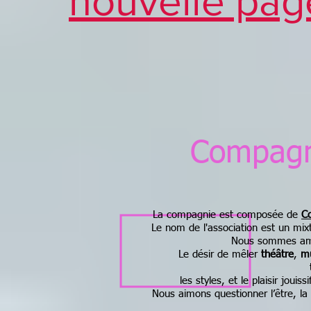
nouvelle pag
Compagn
La compagnie est composée de
Co
Le nom de l'association est un mix
Nous sommes amo
Le désir de mêler
théâtre
,
m
les styles, et le plaisir joui
Nous aimons questionner l’être, la 