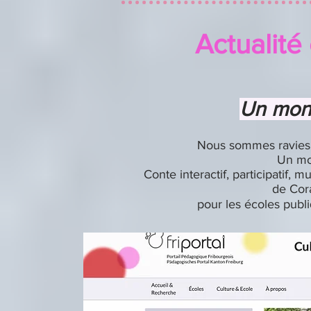
Actualité
Un mond
Nous sommes ravies 
Un mo
Conte
interactif, participatif,
de Cor
pour
les écoles pub