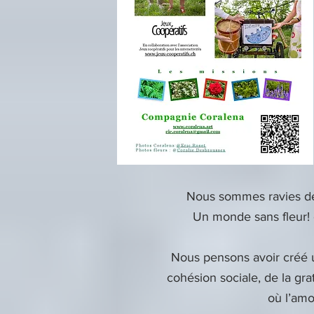
Nous sommes ravies de
Un monde sans fleur! e
Nous pensons avoir créé un
cohésion sociale, de la gr
où l’amou