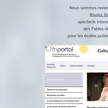
Nous sommes ravies
Roulez Sp
spectacle interac
des Fables d
pour les écoles publ